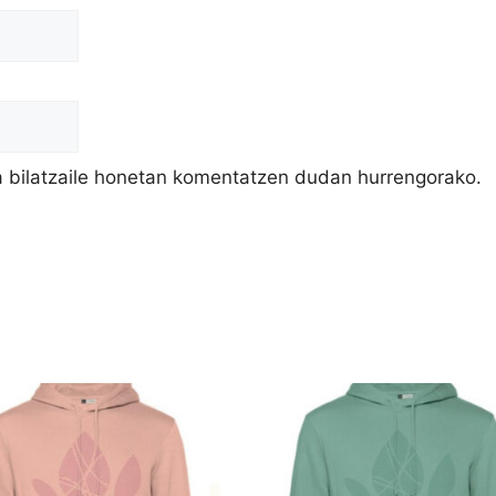
a bilatzaile honetan komentatzen dudan hurrengorako.