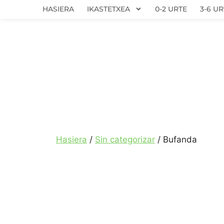
HASIERA
IKASTETXEA
0-2 URTE
3-6 UR
Hasiera
/
Sin categorizar
/ Bufanda