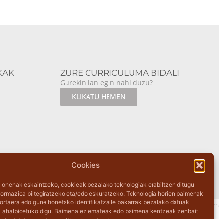
KAK
ZURE CURRICULUMA BIDALI
Gurekin lan egin nahi duzu?
KLIKATU HEMEN
Cookies
a onenak eskaintzeko, cookieak bezalako teknologiak erabiltzen ditugu
apa del sitio
nformazioa biltegiratzeko eta/edo eskuratzeko. Teknologia horien baimenak
ortaera edo gune honetako identifikatzaile bakarrak bezalako datuak
 ahalbidetuko digu. Baimena ez emateak edo baimena kentzeak zenbait