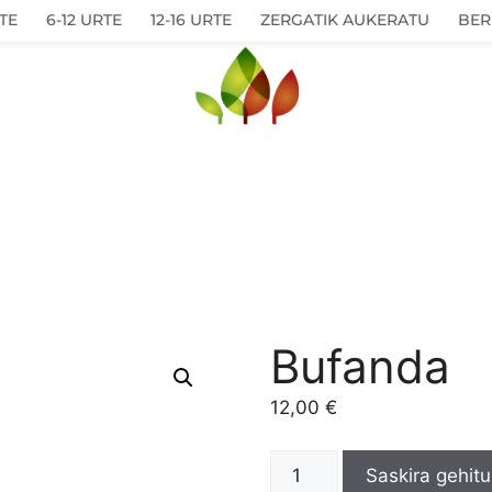
TE
6-12 URTE
12-16 URTE
ZERGATIK AUKERATU
BER
Bufanda
12,00
€
Saskira gehitu