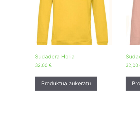
Sudadera Horia
Sudad
32,00
€
32,00
Produktua aukeratu
Pro