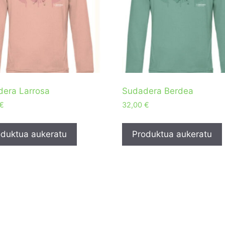
era Larrosa
Sudadera Berdea
€
32,00
€
duktua aukeratu
Produktua aukeratu