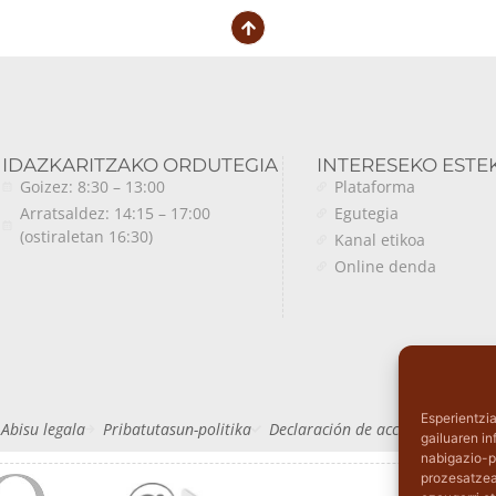
IDAZKARITZAKO ORDUTEGIA
INTERESEKO ESTE
Goizez: 8:30 – 13:00
Plataforma
Arratsaldez: 14:15 – 17:00
Egutegia
(ostiraletan 16:30)
Kanal etikoa
Online denda
Esperientzi
Abisu legala
Pribatutasun-politika
Declaración de accesibilidad
M
gailuaren i
nabigazio-p
prozesatzea