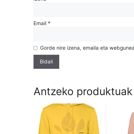
Email
*
Gorde nire izena, emaila eta webgune
Antzeko produktuak