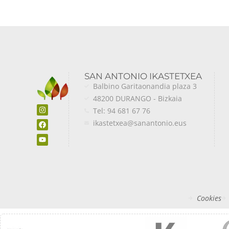
SAN ANTONIO IKASTETXEA
Balbino Garitaonandia plaza 3
48200 DURANGO - Bizkaia
Tel: 94 681 67 76
ikastetxea@sanantonio.eus
Cookies