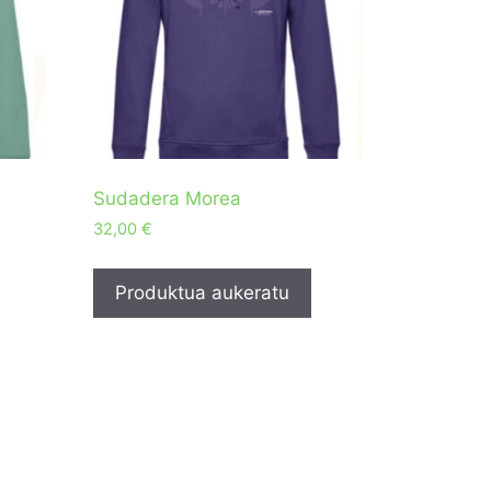
Sudadera Morea
32,00
€
Produktua aukeratu