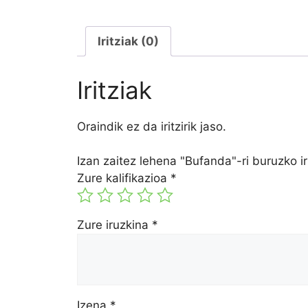
Iritziak (0)
Iritziak
Oraindik ez da iritzirik jaso.
Izan zaitez lehena "Bufanda"-ri buruzko i
Zure kalifikazioa
*
Zure iruzkina
*
Izena
*